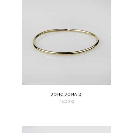
Ce
JONC JONA 3
produit
45,00
€
a
plusieurs
variations.
Les