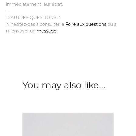
immédiatement leur éclat.
–
D’AUTRES QUESTIONS ?
N’hésitez-pas à consulter la
Foire aux questions
ou à
m’envoyer un
message
.
You may also like…